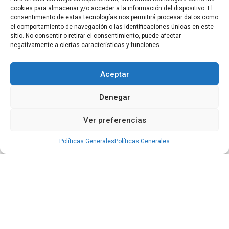
cookies para almacenar y/o acceder a la información del dispositivo. El
proyecto web. Lo que más apreciamos es su
consentimiento de estas tecnologías nos permitirá procesar datos como
enfoque en la personalización. Son un equipo
el comportamiento de navegación o las identificaciones únicas en este
sitio. No consentir o retirar el consentimiento, puede afectar
altamente responsable y comprometido,
negativamente a ciertas características y funciones.
siempre dispuestos a ir un paso más allá
para garantizar que nuestro sitio web sea una
Aceptar
representación fiel de nuestra visión,
pensadas cuidadosamente para nuestros
Denegar
objetivos específicos. Confiamos
plenamente en Maxing para todas nuestras
Ver preferencias
necesidades en línea y no podríamos estar
más satisfechos con su trabajo.
Políticas Generales
Políticas Generales
Team Virtual
Maxing no es solo un aliado, es nuestro socio
de negocios, nos apoyamos en ellos en casi
todos nuestros proyectos, son efectivos y