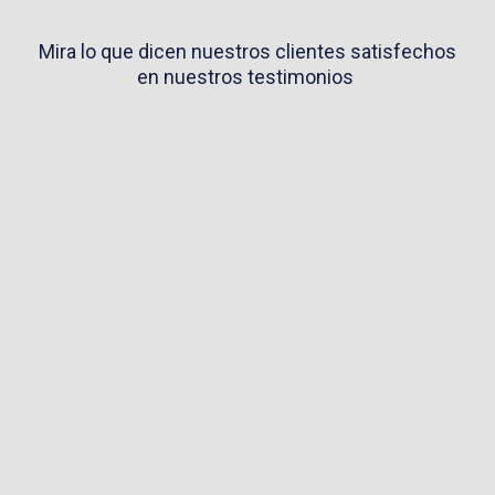
Mira lo que dicen nuestros clientes satisfechos
en nuestros testimonios
Trabajar con Maxing ha sido una experiencia
excepcional. Son minuciosos y dedicados a la
excelencia en cada detalle de nuestro proyecto web.
Lo que más apreciamos es su enfoque en la
personalización. Son un equipo altamente
responsable y comprometido, siempre dispuestos a ir
un paso más allá para garantizar que nuestro sitio
web sea una representación fiel de nuestra visión,
pensadas cuidadosamente para nuestros objetivos
específicos. Confiamos plenamente en Maxing para
todas nuestras necesidades en línea y no podríamos