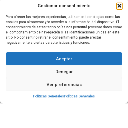
Gestionar consentimiento
Atención personalizada
Para ofrecer las mejores experiencias, utilizamos tecnologías como las
Un equipo de personas entrenadas y capacitadas para responder
cookies para almacenar y/o acceder a la información del dispositivo. El
tus dudas, inquietudes y necesidades de forma directa e
consentimiento de estas tecnologías nos permitirá procesar datos como
inmediata por canales de comunicacion directo. Sin necesidad de
el comportamiento de navegación o las identificaciones únicas en este
abrir tickets o listas de espera ante cualquier requerimiento, es
sitio. No consentir o retirar el consentimiento, puede afectar
como tenerlos a tu lado.
negativamente a ciertas características y funciones.
Aceptar
Denegar
Ver preferencias
Políticas Generales
Políticas Generales