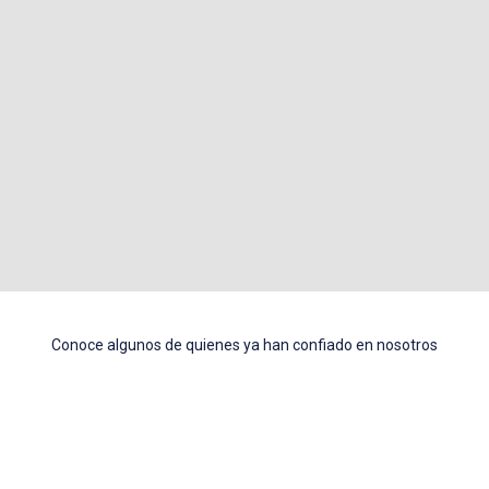
Sergrafic.
El trabajo con este equipo no solo me ha permitido
entregar los sitios web a mis clientes, sino que
también me ha ayudado a construir una mejor
relación con ellos, al asesorarnos en muchos detalles
técnicos de gran importancia.
Box social Media
Conoce algunos de quienes ya han confiado en nosotros